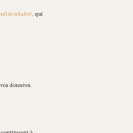
nfidentialité
, qui
 vos données.
n continuant à