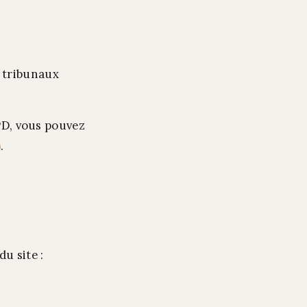
es tribunaux
GPD, vous pouvez
)
.
u site :