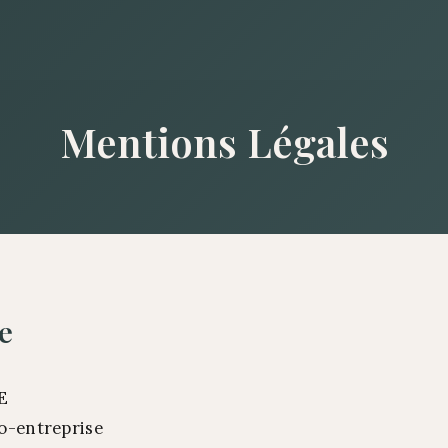
Aller
au
contenu
Mentions Légales
e
E
o-entreprise