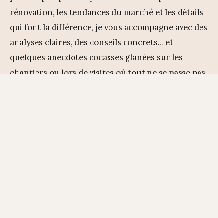
rénovation, les tendances du marché et les détails
qui font la différence, je vous accompagne avec des
analyses claires, des conseils concrets… et
quelques anecdotes cocasses glanées sur les
chantiers ou lors de visites où tout ne se passe pas
toujours comme prévu.
Parce qu’en immobilier, entre une fissure « sans
gravité » et une cuisine « à rafraîchir », il y a
souvent toute une aventure à raconter.