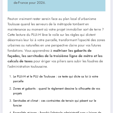
de-France pour 2026.
Peut-on vraiment rester serein face au plan local d’urbanisme
Toulouse quand les serveurs de la métropole tombent en
maintenance au moment où votre projet immobilier sort de terre ?
Cette lecture du PLUi-H lève le voile sur les règles qui dictent
désormais leur loi à votre parcelle, transformant l’opacité des zones
urbaines ou naturelles en une perspective claire pour vos futures
fondations. Vous apprendrez à
maîtriser les gabarits de
façades, les servitudes de la troisième ligne de métro et les
calculs de taxes
pour ériger vos piliers sans subir les foudres de
l’administration toulousaine.
Le PLUi-H et le PLU de Toulouse : ce texte qui dicte sa loi à votre
parcelle
Zones et gabarits : quand le règlement dessine la silhouette de vos
projets
Servitudes et climat : ces contraintes de terrain qui pèsent sur le
foncier
Formalités et taxes : franchir l’obstacle administratif sans y laisser de