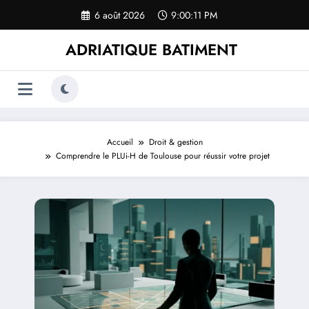
Aller
6 août 2026
9:00:12 PM
au
contenu
ADRIATIQUE BATIMENT
Accueil
Droit & gestion
Comprendre le PLUi-H de Toulouse pour réussir votre projet