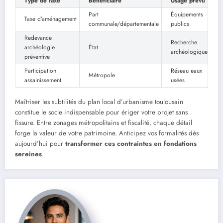
Type de taxe
Bénéficiaire
Usage prévu
Part
Équipements
Taxe d’aménagement
communale/départementale
publics
Redevance
Recherche
archéologie
État
archéologique
préventive
Participation
Réseau eaux
Métropole
assainissement
usées
Maîtriser les subtilités du plan local d’urbanisme toulousain
constitue le socle indispensable pour ériger votre projet sans
fissure. Entre zonages métropolitains et fiscalité, chaque détail
forge la valeur de votre patrimoine. Anticipez vos formalités dès
aujourd’hui pour
transformer ces contraintes en fondations
sereines
.