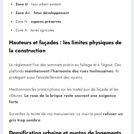
Zone U
: tissu urbain existant
Zone A
U :
futur développement
Zone N :
espaces préservés
Zone A : terres agricoles
Hauteurs et façades : les limites physiques de
la construction
Le règlement fixe des sommets précis au faîtage et à l’égout. Ces
plafonds
maintiennent l’harmonie des rues toulousaines
. Ils
protègent aussi l’ensoleillement des voisins.
Mentionnons les prescriptions sur les matériaux de façade et les
clôtures.
Le rose de la brique reste souvent une exigence
forte
.
Surveillez la teinte de vos menuiseries. La mairie peut
refuser un
gris trop sombre
.
Densification urbaine et quotas de logements