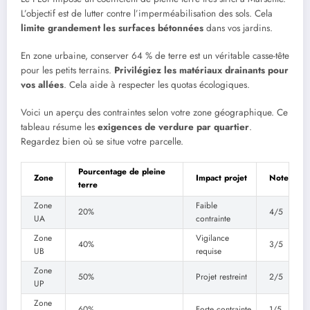
L’objectif est de lutter contre l’imperméabilisation des sols. Cela
limite grandement les surfaces bétonnées
dans vos jardins.
En zone urbaine, conserver 64 % de terre est un véritable casse-tête
pour les petits terrains.
Privilégiez les matériaux drainants pour
vos allées
. Cela aide à respecter les quotas écologiques.
Voici un aperçu des contraintes selon votre zone géographique. Ce
tableau résume les
exigences de verdure par quartier
.
Regardez bien où se situe votre parcelle.
Pourcentage de pleine
Zone
Impact projet
Note
terre
Zone
Faible
20%
4/5
UA
contrainte
Zone
Vigilance
40%
3/5
UB
requise
Zone
50%
Projet restreint
2/5
UP
Zone
60%
Forte contrainte
1/5