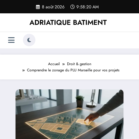
Aller
8 août 2026
9:58:21 AM
au
contenu
ADRIATIQUE BATIMENT
Accueil
Droit & gestion
Comprendre le zonage du PLU Marseille pour vos projets