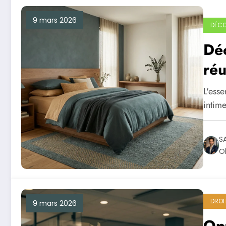
9 mars 2026
DÉCO
Déc
ré
20
L'esse
intim
S
Ol
DROI
9 mars 2026
Opt