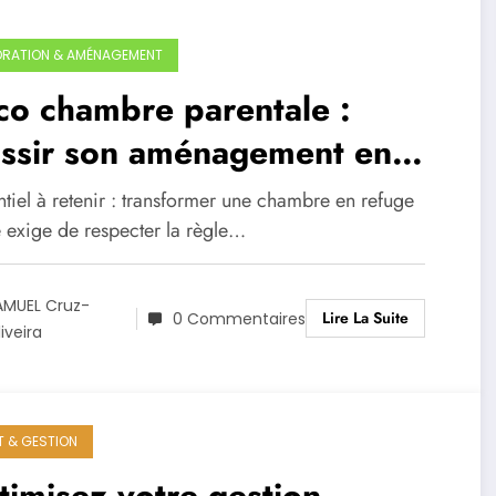
RATION & AMÉNAGEMENT
o chambre parentale :
ussir son aménagement en
26
ntiel à retenir : transformer une chambre en refuge
e exige de respecter la règle…
AMUEL Cruz-
Lire La Suite
0 Commentaires
iveira
T & GESTION
imisez votre gestion