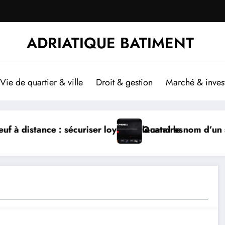
ADRIATIQUE BATIMENT
Vie de quartier & ville
Droit & gestion
Marché & inves
cataires
and le nom d’un site illégal en dit plus long que son 
Série