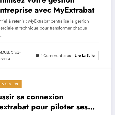
ntreprise avec MyExtrabat
ntiel à retenir : MyExtrabat centralise la gestion
rciale et technique pour transformer chaque
s…
AMUEL Cruz-
Lire La Suite
1 Commentaires
liveira
T & GESTION
ssir sa connexion
xtrabat pour piloter ses