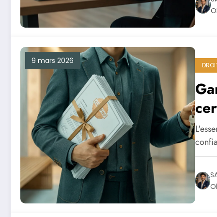
O
9 mars 2026
DROI
Gar
cer
L'esse
confi
S
Ol