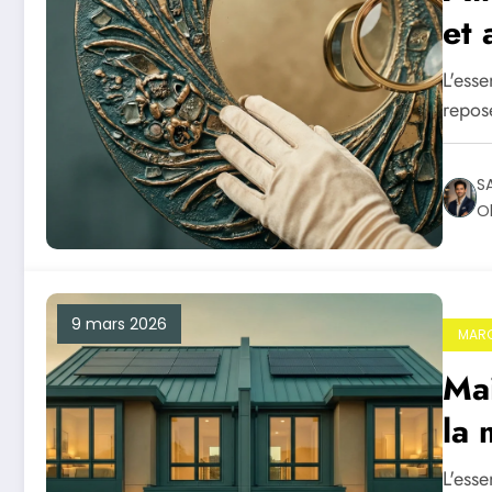
et 
L'esse
repos
S
Ol
9 mars 2026
MARC
Mai
la
L'ess