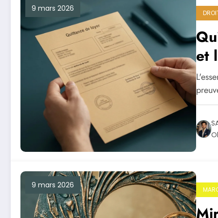
9 mars 2026
DROI
Qui
et 
L'esse
preuve
S
Ol
9 mars 2026
MARC
Mir