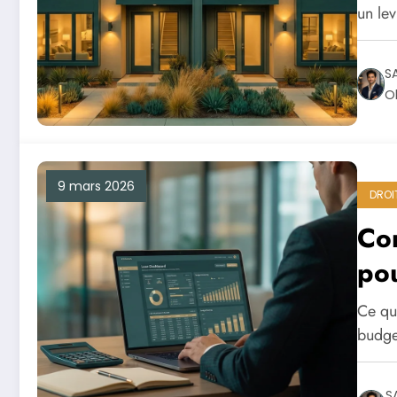
un lev
S
Ol
9 mars 2026
DROI
Com
pou
Ce qu'
budge
S