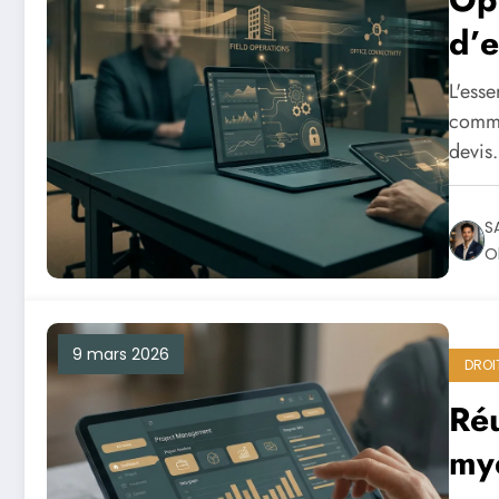
d’e
L'esse
comme
devi
S
O
9 mars 2026
DROI
Réu
mye