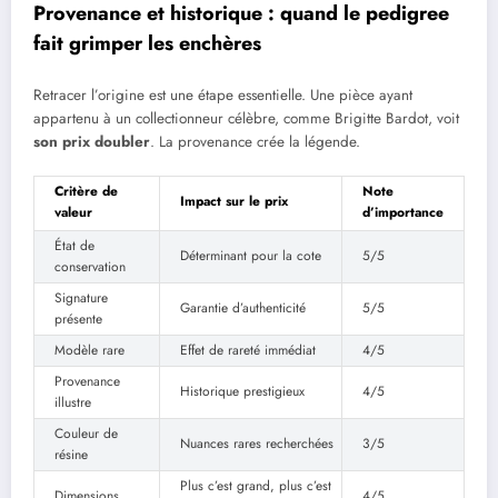
Provenance et historique : quand le pedigree
fait grimper les enchères
Retracer l’origine est une étape essentielle. Une pièce ayant
appartenu à un collectionneur célèbre, comme Brigitte Bardot, voit
son prix doubler
. La provenance crée la légende.
Critère de
Note
Impact sur le prix
valeur
d’importance
État de
Déterminant pour la cote
5/5
conservation
Signature
Garantie d’authenticité
5/5
présente
Modèle rare
Effet de rareté immédiat
4/5
Provenance
Historique prestigieux
4/5
illustre
Couleur de
Nuances rares recherchées
3/5
résine
Plus c’est grand, plus c’est
Dimensions
4/5