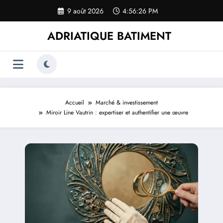
Aller
9 août 2026
4:56:27 PM
au
contenu
ADRIATIQUE BATIMENT
Accueil
Marché & investissement
Miroir Line Vautrin : expertiser et authentifier une œuvre