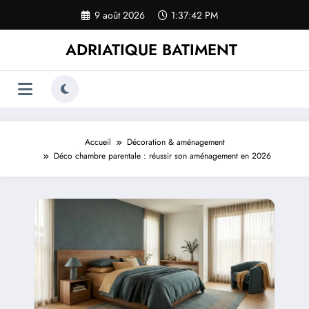
Aller
9 août 2026
1:37:43 PM
au
contenu
ADRIATIQUE BATIMENT
Accueil
Décoration & aménagement
Déco chambre parentale : réussir son aménagement en 2026