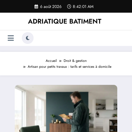
Aller
6 août 2026
8:42:01 AM
au
contenu
ADRIATIQUE BATIMENT
Accueil
Droit & gestion
Artisan pour petits travaux : tarifs et services à domicile