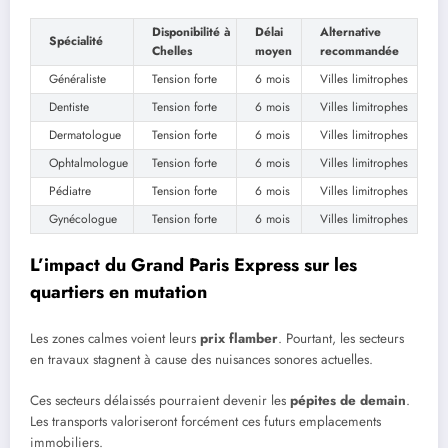
Disponibilité à
Délai
Alternative
Spécialité
Chelles
moyen
recommandée
Généraliste
Tension forte
6 mois
Villes limitrophes
Dentiste
Tension forte
6 mois
Villes limitrophes
Dermatologue
Tension forte
6 mois
Villes limitrophes
Ophtalmologue
Tension forte
6 mois
Villes limitrophes
Pédiatre
Tension forte
6 mois
Villes limitrophes
Gynécologue
Tension forte
6 mois
Villes limitrophes
L’impact du Grand Paris Express sur les
quartiers en mutation
Les zones calmes voient leurs
prix flamber
. Pourtant, les secteurs
en travaux stagnent à cause des nuisances sonores actuelles.
Ces secteurs délaissés pourraient devenir les
pépites de demain
.
Les transports valoriseront forcément ces futurs emplacements
immobiliers.