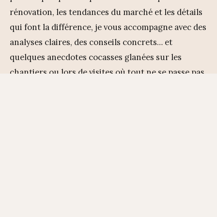
rénovation, les tendances du marché et les détails
qui font la différence, je vous accompagne avec des
analyses claires, des conseils concrets… et
quelques anecdotes cocasses glanées sur les
chantiers ou lors de visites où tout ne se passe pas
toujours comme prévu.
Parce qu’en immobilier, entre une fissure « sans
gravité » et une cuisine « à rafraîchir », il y a
souvent toute une aventure à raconter.